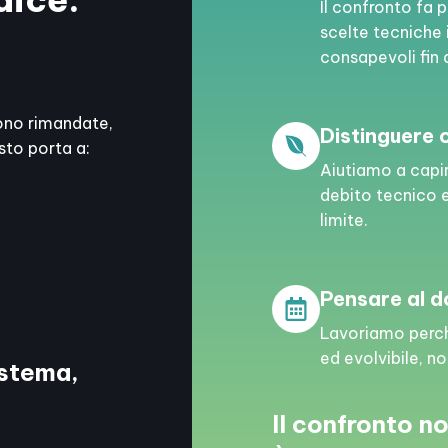
Il confronto fa 
scelte tecniche 
consapevoli fin da
gono rimandate,
Distinguere 
sto porta a:
Aiutiamo a capi
debito tecnico e
limite.
Pensare al d
Lavoriamo perché
ed evolvibile, n
istema,
Il confronto n