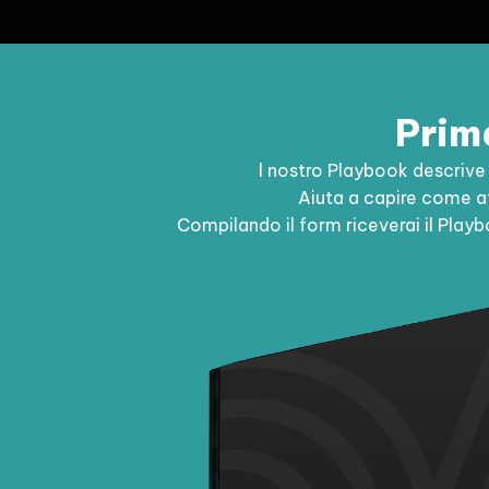
Prima
l nostro Playbook descriv
Aiuta a capire come af
Compilando il form riceverai il Playb