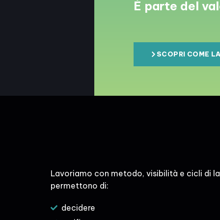
È parte del val
SCOPRI COME L
Lavoriamo con metodo, visibilità e cicli di l
permettono di:
decidere