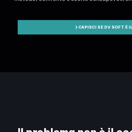
CAPISCI SE DV SOFT È 
Il problema non è il co