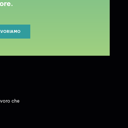
ore.
AVORIAMO
avoro che