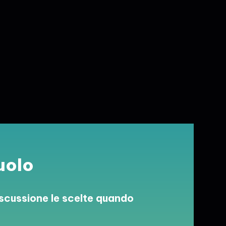
ruolo
iscussione le scelte quando