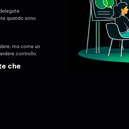
 delegate
ate quando sono
iudere, ma come un
rdere controllo.
te che