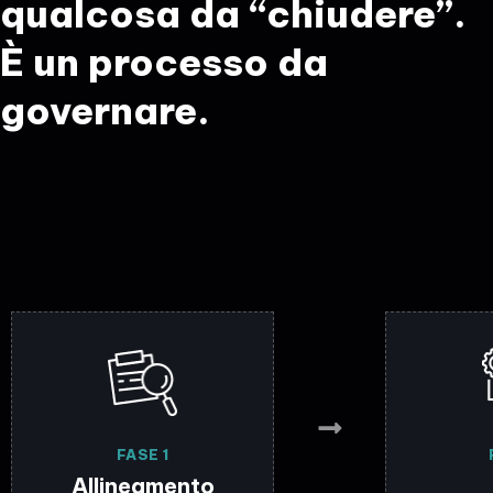
qualcosa da “chiudere”.
È un processo da
governare.
FASE 1
Allineamento