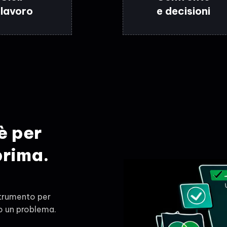
 lavoro
e decisioni
è per
prima.
strumento per
no un problema.