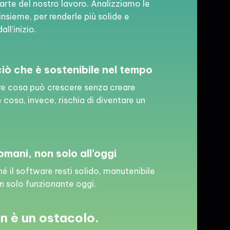
parte del nostro lavoro. Analizziamo le
insieme, per renderle più solide e
ll’inizio.
ciò che è sostenibile nel tempo
re cosa può crescere senza creare
 cosa, invece, rischia di diventare un
omani, non solo all’oggi
 il software resti solido, manutenibile
on solo funzionante oggi.
on è un ostacolo.