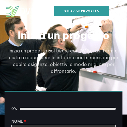
INIZIA UN PROGETTO
Inizia un progetto
Inizia un progetto software con DV Soft: il form ci
aiuta a raccogliere le informazioni necessarie per
capire esigenze, obiettivi e modo migliore per
affrontarlo.
0%
NOME
*