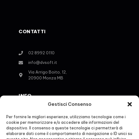
CONTATTI
02 8992 0110
info@dvsoft.it
Via Arrigo Boito, 12,
20900 Monza MB
INFO
Gestisci Consenso
Per fornire le migliori esperienze, utilizziamo tecnologie come i
Contatti
cookie per memorizzare e/o accedere alle informazioni del
Privacy Policy
dispositivo. Il consenso a queste tecnologie ci permetterà di
elaborare dati come il comportamento di navigazione o ID unici su
Cookie Policy