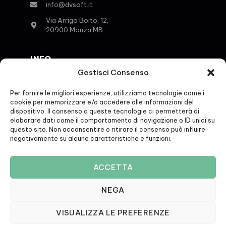
info@dvsoft.it
Via Arrigo Boito, 12,
20900 Monza MB
INFO
Gestisci Consenso
Contatti
Per fornire le migliori esperienze, utilizziamo tecnologie come i
cookie per memorizzare e/o accedere alle informazioni del
Privacy Policy
dispositivo. Il consenso a queste tecnologie ci permetterà di
elaborare dati come il comportamento di navigazione o ID unici su
Cookie Policy
questo sito. Non acconsentire o ritirare il consenso può influire
negativamente su alcune caratteristiche e funzioni.
ACCETTA
2026 DV Soft S.r.l.
NEGA
PI & CF 11560760966 – SDI T9K4ZHO
VISUALIZZA LE PREFERENZE
Realizzazione sito by ♥
SARA ROTA DESIGN