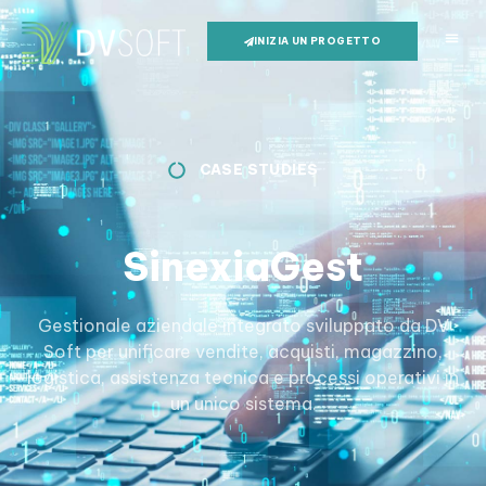
INIZIA UN PROGETTO
CASE STUDIES
SinexiaGest
Gestionale aziendale integrato sviluppato da DV
Soft per unificare vendite, acquisti, magazzino,
logistica, assistenza tecnica e processi operativi in
un unico sistema.