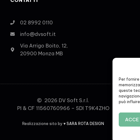
CONTATTI
02 8992 0110
info@dvsoft.it
Via Arrigo Boito, 12,
20900 Monza MB
Per fornire
memorizzar
queste tec
navigazione
2026 DV Soft S.r.l.
può influir
PI & CF 11560760966 – SDI T9K4ZHO
ACCE
Realizzazione sito by ♥
SARA ROTA DESIGN