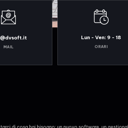
Lun - Ven: 9 - 18
o@dvsoft.it
ORARI
MAIL
tarci di cosa hai bisogno: un nuovo software, un gestiona