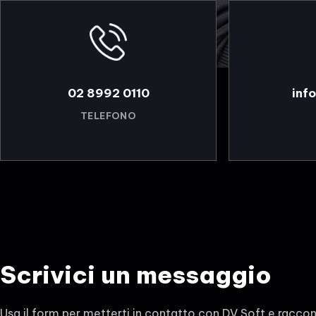
02 8992 0110
inf
TELEFONO
Scrivici un messaggio
Usa il form per metterti in contatto con DV Soft e raccon