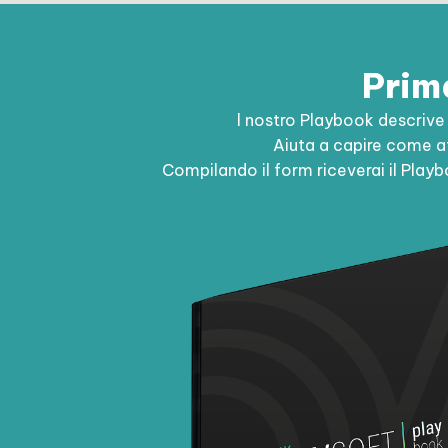
Prima
l nostro Playbook descriv
Aiuta a capire come af
Compilando il form riceverai il Playb