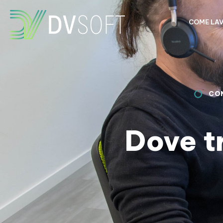
COME LA
CO
Dove t